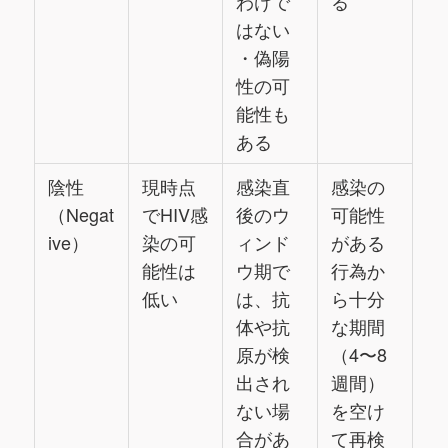
わけで
る
はない
・偽陽
性の可
能性も
ある
陰性
現時点
感染直
感染の
（Negat
でHIV感
後のウ
可能性
ive）
染の可
ィンド
がある
能性は
ウ期で
行為か
低い
は、抗
ら十分
体や抗
な期間
原が検
（4〜8
出され
週間）
ない場
を空け
合があ
て再検