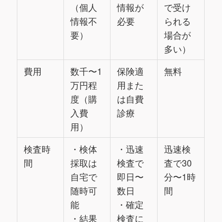
（個人
情報が
で受け
情報不
必要
られる
要）
場合が
多い）
費用
数千〜1
保険適
無料
万円程
用また
度（購
は自費
入費
診療
用）
検査時
・検体
・迅速
迅速検
間
採取は
検査で
査で30
自宅で
即日〜
分〜1時
随時可
数日
間
能
・確定
・結果
検査に