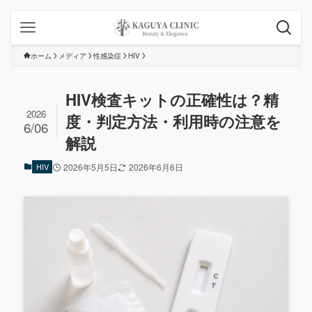
ホーム
メディア
性感染症
HIV
HIV検査キットの正確性は？精
2026
度・判定方法・利用時の注意を
6/06
解説
HIV
2026年5月5日
2026年6月6日