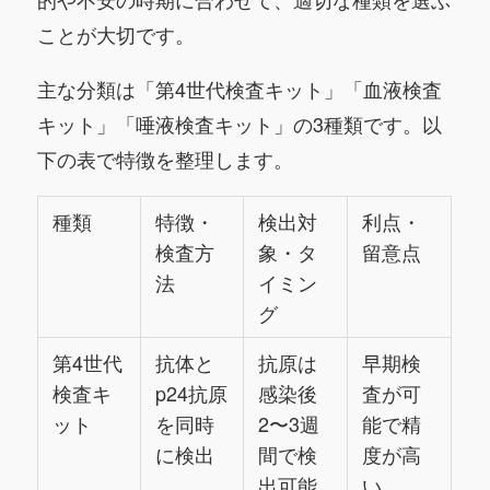
ことが大切です。
主な分類は「第4世代検査キット」「血液検査
キット」「唾液検査キット」の3種類です。以
下の表で特徴を整理します。
種類
特徴・
検出対
利点・
検査方
象・タ
留意点
法
イミン
グ
第4世代
抗体と
抗原は
早期検
検査キ
p24抗原
感染後
査が可
ット
を同時
2〜3週
能で精
に検出
間で検
度が高
出可能
い