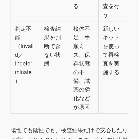
る
査を行
う
判定不
検査結
検体不
新しい
能
果を判
足、手
キット
（Invali
断でき
順ミ
を使っ
d／
ない状
ス、保
て再検
Indeter
態
存状態
査を実
minate
の不
施する
）
備、試
薬の劣
化など
が原因
陽性でも陰性でも、検査結果だけで安心したり