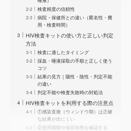
唾液）
検査精度の信頼性
病院・保健所との違い（匿名性・費
用・検査時間）
HIV検査キットの使い方と正しい判定
方法
検査に適したタイミング
採血・唾液採取の手順と正しく使う
コツ
結果の見方｜陽性・陰性・判定不能
の違い
判定不能や検査失敗時の対処法
HIV検査キットを利用する際の注意点
①感染直後（ウィンドウ期）は正確
な結果が出にくい
②使用期限や保存状態を確認する