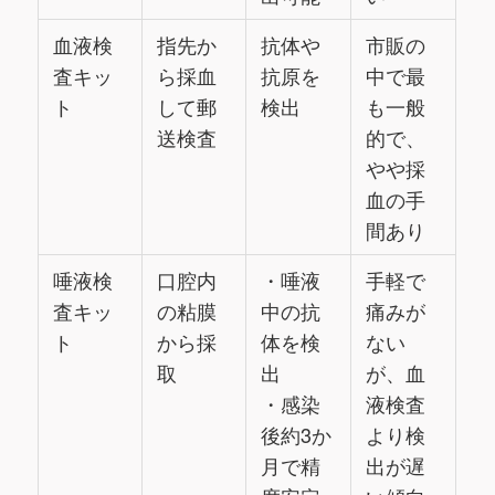
血液検
指先か
抗体や
市販の
査キッ
ら採血
抗原を
中で最
ト
して郵
検出
も一般
送検査
的で、
やや採
血の手
間あり
唾液検
口腔内
・唾液
手軽で
査キッ
の粘膜
中の抗
痛みが
ト
から採
体を検
ない
取
出
が、血
・感染
液検査
後約3か
より検
月で精
出が遅