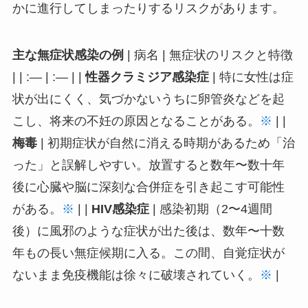
かに進行してしまったりするリスクがあります。
主な無症状感染の例
| 病名 | 無症状のリスクと特徴
| | :— | :— | |
性器クラミジア感染症
| 特に女性は症
状が出にくく、気づかないうちに卵管炎などを起
こし、将来の不妊の原因となることがある。
※
| |
梅毒
| 初期症状が自然に消える時期があるため「治
った」と誤解しやすい。放置すると数年〜数十年
後に心臓や脳に深刻な合併症を引き起こす可能性
がある。
※
| |
HIV感染症
| 感染初期（2〜4週間
後）に風邪のような症状が出た後は、数年〜十数
年もの長い無症候期に入る。この間、自覚症状が
ないまま免疫機能は徐々に破壊されていく。
※
|